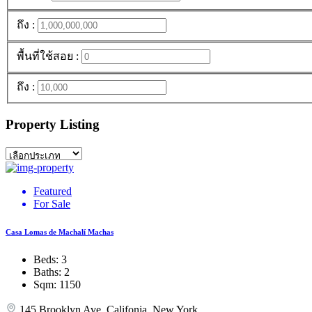
ถึง :
พื้นที่ใช้สอย :
ถึง :
Property Listing
Featured
For Sale
Casa Lomas de Machalí Machas
Beds:
3
Baths:
2
Sqm:
1150
145 Brooklyn Ave, Califonia, New York