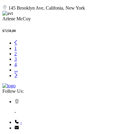
145 Brooklyn Ave, Califonia, New York
Arlene McCoy
$7250,00
1
2
3
4
...
Follow Us:
-
-